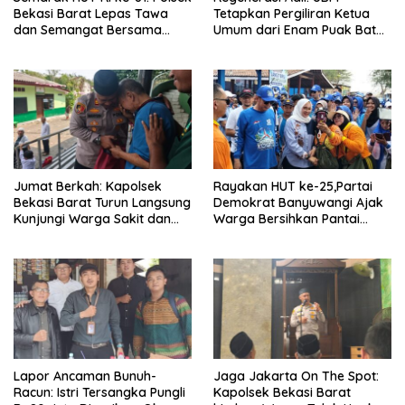
Bekasi Barat Lepas Tawa
Tetapkan Pergiliran Ketua
dan Semangat Bersama
Umum dari Enam Puak Batak
Warga Kranji
Muslim
Jumat Berkah: Kapolsek
Rayakan HUT ke-25,Partai
Bekasi Barat Turun Langsung
Demokrat Banyuwangi Ajak
Kunjungi Warga Sakit dan
Warga Bersihkan Pantai
Lansia
Kedunen Desa Bomo
Lapor Ancaman Bunuh-
Jaga Jakarta On The Spot:
Racun: Istri Tersangka Pungli
Kapolsek Bekasi Barat