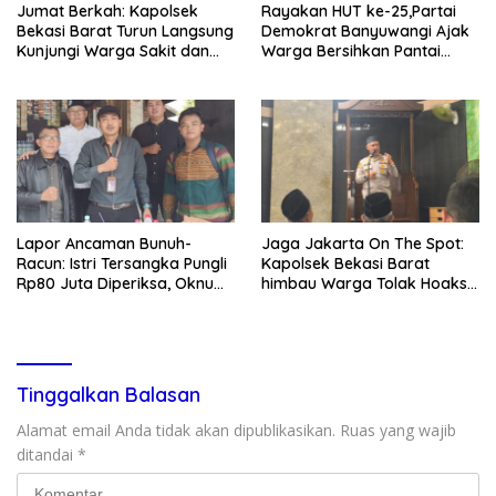
Jumat Berkah: Kapolsek
Rayakan HUT ke-25,Partai
Bekasi Barat Turun Langsung
Demokrat Banyuwangi Ajak
Kunjungi Warga Sakit dan
Warga Bersihkan Pantai
Lansia
Kedunen Desa Bomo
Lapor Ancaman Bunuh-
Jaga Jakarta On The Spot:
Racun: Istri Tersangka Pungli
Kapolsek Bekasi Barat
Rp80 Juta Diperiksa, Oknum
himbau Warga Tolak Hoaks
G Mengaku Utusan Kadis
& Cegah Tawuran Usai
Disdagperin
Sholat Jumat
Tinggalkan Balasan
Alamat email Anda tidak akan dipublikasikan.
Ruas yang wajib
ditandai
*