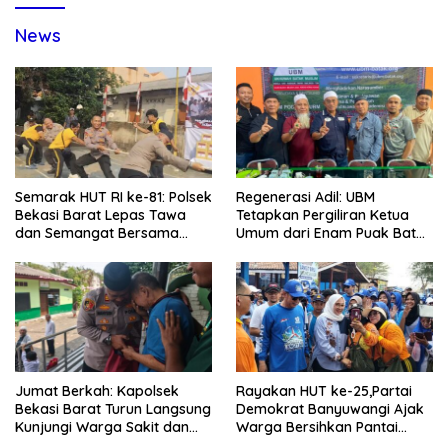
News
Semarak HUT RI ke-81: Polsek
Regenerasi Adil: UBM
Bekasi Barat Lepas Tawa
Tetapkan Pergiliran Ketua
dan Semangat Bersama
Umum dari Enam Puak Batak
Warga Kranji
Muslim
Jumat Berkah: Kapolsek
Rayakan HUT ke-25,Partai
Bekasi Barat Turun Langsung
Demokrat Banyuwangi Ajak
Kunjungi Warga Sakit dan
Warga Bersihkan Pantai
Lansia
Kedunen Desa Bomo