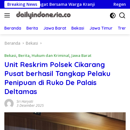
Langsung
emangat Bersama Warga Kranji
Breaking News
Regenerasi Adil: UBM T
ke
konten
Beranda
Berita
Jawa Barat
Bekasi
Jawa Timur
Treng
Beranda
Bekasi
Bekasi
,
Berita
,
Hukum dan Kriminal
,
Jawa Barat
Unit Reskrim Polsek Cikarang
Pusat berhasil Tangkap Pelaku
Penipuan di Ruko De Palais
Deltamas
Sri Haryati
3 Desember 2025