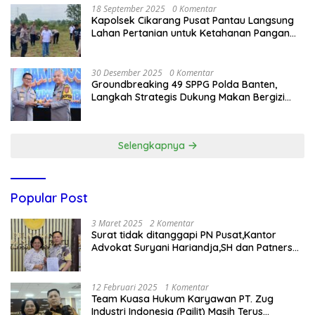
18 September 2025
0 Komentar
Kapolsek Cikarang Pusat Pantau Langsung
Lahan Pertanian untuk Ketahanan Pangan
Nasional
30 Desember 2025
0 Komentar
Groundbreaking 49 SPPG Polda Banten,
Langkah Strategis Dukung Makan Bergizi
Gratis
Selengkapnya
Popular Post
3 Maret 2025
2 Komentar
Surat tidak ditanggapi PN Pusat,Kantor
Advokat Suryani Hariandja,SH dan Patners
Bikin Pengaduan ke Mahkamah Agung RI
12 Februari 2025
1 Komentar
Team Kuasa Hukum Karyawan PT. Zug
Industri Indonesia (Pailit) Masih Terus