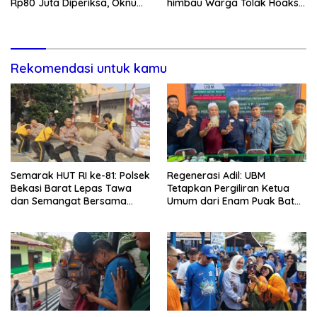
Rp80 Juta Diperiksa, Oknum
himbau Warga Tolak Hoaks
G Mengaku Utusan Kadis
& Cegah Tawuran Usai
Disdagperin
Sholat Jumat
Rekomendasi untuk kamu
Semarak HUT RI ke-81: Polsek
Regenerasi Adil: UBM
Bekasi Barat Lepas Tawa
Tetapkan Pergiliran Ketua
dan Semangat Bersama
Umum dari Enam Puak Batak
Warga Kranji
Muslim