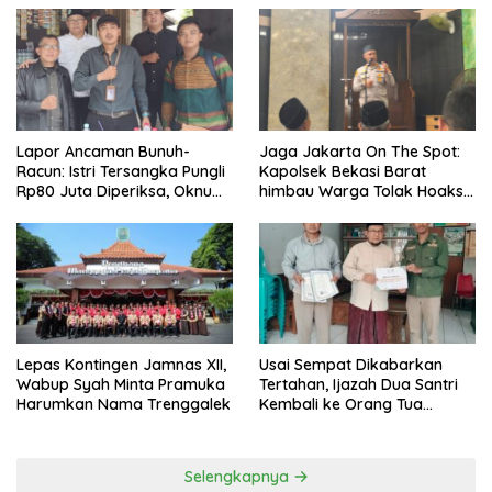
Lapor Ancaman Bunuh-
Jaga Jakarta On The Spot:
Racun: Istri Tersangka Pungli
Kapolsek Bekasi Barat
Rp80 Juta Diperiksa, Oknum
himbau Warga Tolak Hoaks
G Mengaku Utusan Kadis
& Cegah Tawuran Usai
Disdagperin
Sholat Jumat
Lepas Kontingen Jamnas XII,
Usai Sempat Dikabarkan
Wabup Syah Minta Pramuka
Tertahan, Ijazah Dua Santri
Harumkan Nama Trenggalek
Kembali ke Orang Tua
Secara Cuma-cuma
Selengkapnya