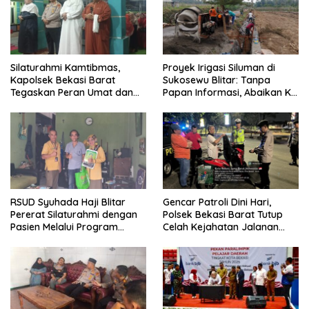
Silaturahmi Kamtibmas,
Proyek Irigasi Siluman di
Kapolsek Bekasi Barat
Sukosewu Blitar: Tanpa
Tegaskan Peran Umat dan
Papan Informasi, Abaikan K3,
Keluarga Kunci Jaga
dan Terkesan Lempar
Kondusivitas Wilayah
Tanggung Jawab
RSUD Syuhada Haji Blitar
Gencar Patroli Dini Hari,
Pererat Silaturahmi dengan
Polsek Bekasi Barat Tutup
Pasien Melalui Program
Celah Kejahatan Jalanan
Kunjungan Rumah
dan Ancaman Tawuran