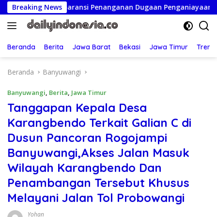
Langsung
ansparansi Penanganan Dugaan Penganiayaan
Breaking News
Ketua Per
ke
konten
Beranda
Berita
Jawa Barat
Bekasi
Jawa Timur
Treng
Beranda
Banyuwangi
Banyuwangi
,
Berita
,
Jawa Timur
Tanggapan Kepala Desa
Karangbendo Terkait Galian C di
Dusun Pancoran Rogojampi
Banyuwangi,Akses Jalan Masuk
Wilayah Karangbendo Dan
Penambangan Tersebut Khusus
Melayani Jalan Tol Probowangi
Yohan