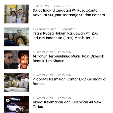
3 Maret 2025
2 Komentar
Surat tidak ditanggapi PN Pusat,Kantor
Advokat Suryani Hariandja,SH dan Patners
Bikin Pengaduan ke Mahkamah Agung RI
12 Februari 2025
1 Komentar
Team Kuasa Hukum Karyawan PT. Zug
Industri Indonesia (Pailit) Masih Terus
Memperjuangkan Hak Karyawan di
Pengadilan Negeri Jakarta Pusat
16 Maret 2019
0 Komentar
14 Tahun Terbunuhnya Munir, Polri Didesak
Bentuk Tim Khusus
16 Maret 2019
0 Komentar
Prabowo Resmikan Kantor DPD Gerindra di
Banten
16 Maret 2019
0 Komentar
Video: Kelemahan dan Kelebihan All New
Terios