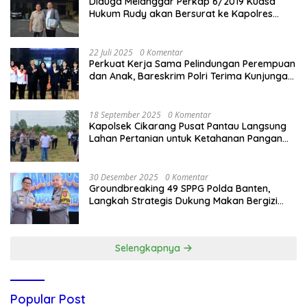
Diduga Melanggar Perkap 6/2019 Kuasa
Hukum Rudy akan Bersurat ke Kapolres
Bandung Kota .
22 Juli 2025
0 Komentar
Perkuat Kerja Sama Pelindungan Perempuan
dan Anak, Bareskrim Polri Terima Kunjungan
Delegasi Kepolisian nasional Korea Selatan
18 September 2025
0 Komentar
Kapolsek Cikarang Pusat Pantau Langsung
Lahan Pertanian untuk Ketahanan Pangan
Nasional
30 Desember 2025
0 Komentar
Groundbreaking 49 SPPG Polda Banten,
Langkah Strategis Dukung Makan Bergizi
Gratis
Selengkapnya
Popular Post