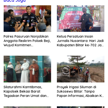
Baca Juga
Polres Pasuruan Nonjobkan
Ketua Persatuan Insan
Anggota Reskrim Polsek Beji,
Jurnalis Nusantara: Hari Jadi
Wujud Komitmen
Kabupaten Blitar ke-702 Jadi
Transparansi Penanganan
Momentum Perkuat Sinergi
Dugaan Penganiayaan
Pembangunan
Silaturahmi Kamtibmas,
Proyek Irigasi Siluman di
Kapolsek Bekasi Barat
Sukosewu Blitar: Tanpa
Tegaskan Peran Umat dan
Papan Informasi, Abaikan K3,
Keluarga Kunci Jaga
dan Terkesan Lempar
Kondusivitas Wilayah
Tanggung Jawab