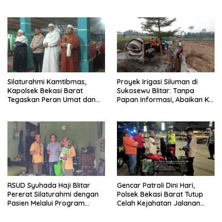
Transparansi Penanganan
Momentum Perkuat Sinergi
Dugaan Penganiayaan
Pembangunan
Silaturahmi Kamtibmas,
Proyek Irigasi Siluman di
Kapolsek Bekasi Barat
Sukosewu Blitar: Tanpa
Tegaskan Peran Umat dan
Papan Informasi, Abaikan K3,
Keluarga Kunci Jaga
dan Terkesan Lempar
Kondusivitas Wilayah
Tanggung Jawab
RSUD Syuhada Haji Blitar
Gencar Patroli Dini Hari,
Pererat Silaturahmi dengan
Polsek Bekasi Barat Tutup
Pasien Melalui Program
Celah Kejahatan Jalanan
Kunjungan Rumah
dan Ancaman Tawuran