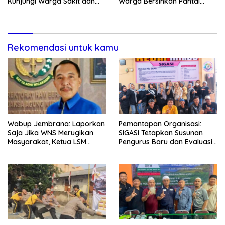
Kunjungi Warga Sakit dan
Warga Bersihkan Pantai
Lansia
Kedunen Desa Bomo
Rekomendasi untuk kamu
Wabup Jembrana: Laporkan
Pemantapan Organisasi:
Saja Jika WNS Merugikan
SIGASI Tetapkan Susunan
Masyarakat, Ketua LSM
Pengurus Baru dan Evaluasi
Formasi Meminta Bupati
Komitmen Anggota
Tindak Tegas Oknum
Anggota Kelompok Ahli
Pemkab