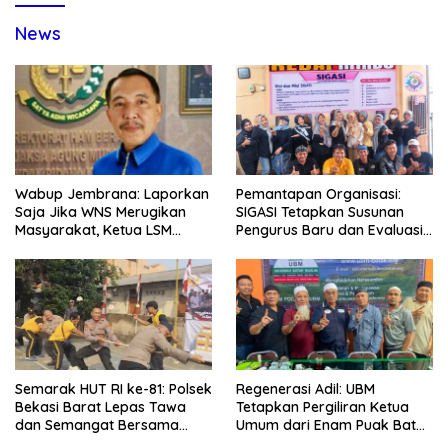
News
Wabup Jembrana: Laporkan
Pemantapan Organisasi:
Saja Jika WNS Merugikan
SIGASI Tetapkan Susunan
Masyarakat, Ketua LSM
Pengurus Baru dan Evaluasi
Formasi Meminta Bupati
Komitmen Anggota
Tindak Tegas Oknum
Anggota Kelompok Ahli
Pemkab
Semarak HUT RI ke-81: Polsek
Regenerasi Adil: UBM
Bekasi Barat Lepas Tawa
Tetapkan Pergiliran Ketua
dan Semangat Bersama
Umum dari Enam Puak Batak
Warga Kranji
Muslim