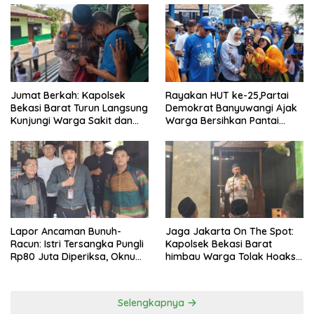
Jumat Berkah: Kapolsek
Rayakan HUT ke-25,Partai
Bekasi Barat Turun Langsung
Demokrat Banyuwangi Ajak
Kunjungi Warga Sakit dan
Warga Bersihkan Pantai
Lansia
Kedunen Desa Bomo
Lapor Ancaman Bunuh-
Jaga Jakarta On The Spot:
Racun: Istri Tersangka Pungli
Kapolsek Bekasi Barat
Rp80 Juta Diperiksa, Oknum
himbau Warga Tolak Hoaks
G Mengaku Utusan Kadis
& Cegah Tawuran Usai
Disdagperin
Sholat Jumat
Selengkapnya