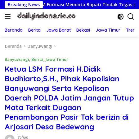
Langsung
tua LSM Formasi Meminta Bupati Tindak Tegas Oknum Anggota
Breaking News
ke
konten
Beranda
Berita
Jawa Barat
Bekasi
Jawa Timur
Treng
Beranda
Banyuwangi
Banyuwangi
,
Berita
,
Jawa Timur
Ketua LSM Formasi H.Didik
Budhiarto,S.H., Pihak Kepolisian
Banyuwangi Serta Kepolisan
Daerah POLDA Jatim Jangan Tutup
Mata Terkait Dugaan
Penambangan Pasir Tak berizin di
Arjosari Desa Bedewang
Yohan