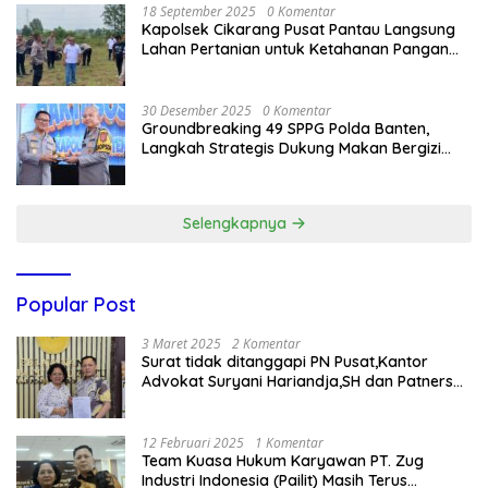
18 September 2025
0 Komentar
Kapolsek Cikarang Pusat Pantau Langsung
Lahan Pertanian untuk Ketahanan Pangan
Nasional
30 Desember 2025
0 Komentar
Groundbreaking 49 SPPG Polda Banten,
Langkah Strategis Dukung Makan Bergizi
Gratis
Selengkapnya
Popular Post
3 Maret 2025
2 Komentar
Surat tidak ditanggapi PN Pusat,Kantor
Advokat Suryani Hariandja,SH dan Patners
Bikin Pengaduan ke Mahkamah Agung RI
12 Februari 2025
1 Komentar
Team Kuasa Hukum Karyawan PT. Zug
Industri Indonesia (Pailit) Masih Terus