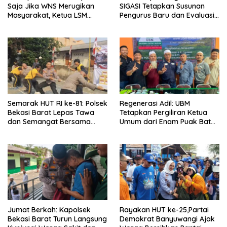
Saja Jika WNS Merugikan
SIGASI Tetapkan Susunan
Masyarakat, Ketua LSM
Pengurus Baru dan Evaluasi
Formasi Meminta Bupati
Komitmen Anggota
Tindak Tegas Oknum
Anggota Kelompok Ahli
Pemkab
Semarak HUT RI ke-81: Polsek
Regenerasi Adil: UBM
Bekasi Barat Lepas Tawa
Tetapkan Pergiliran Ketua
dan Semangat Bersama
Umum dari Enam Puak Batak
Warga Kranji
Muslim
Jumat Berkah: Kapolsek
Rayakan HUT ke-25,Partai
Bekasi Barat Turun Langsung
Demokrat Banyuwangi Ajak